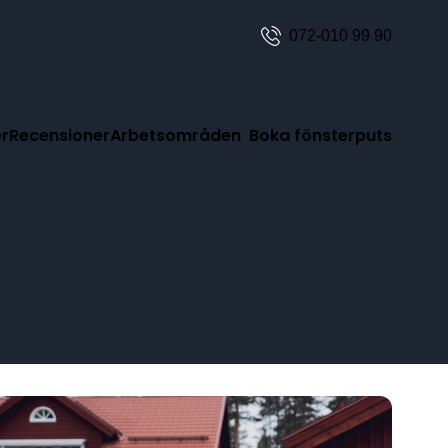
072-010 99 90
er
Recensioner
Arbetsområden
Boka fönsterputs