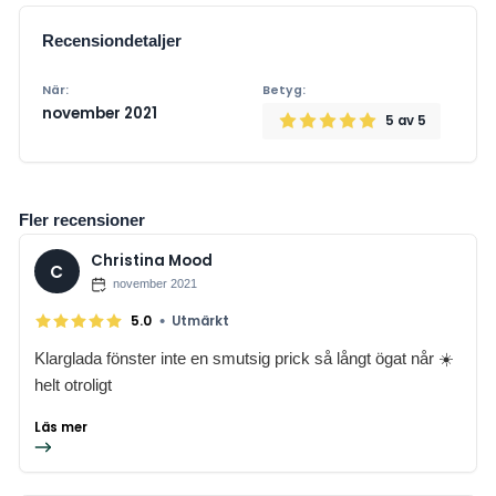
Recensiondetaljer
När:
Betyg:
november 2021
5
av 5
Fler recensioner
Christina Mood
C
november 2021
•
5.0
Utmärkt
Klarglada fönster inte en smutsig prick så långt ögat når ☀️
helt otroligt
Läs mer