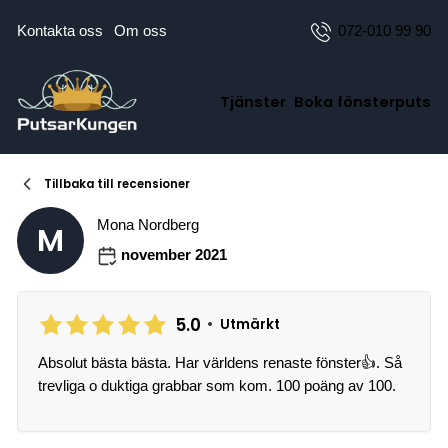
Kontakta oss
Om oss
072-010 99 90
Tjänster
Boka fönsterputs
Tillbaka till recensioner
Mona Nordberg
M
november 2021
5.0
•
Utmärkt
Absolut bästa bästa. Har världens renaste fönster👍. Så
trevliga o duktiga grabbar som kom. 100 poäng av 100.