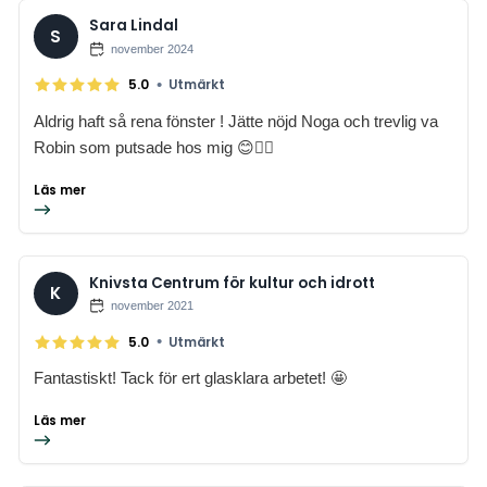
Sara Lindal
S
november 2024
•
5.0
Utmärkt
Aldrig haft så rena fönster ! Jätte nöjd Noga och trevlig va
Robin som putsade hos mig 😊👍🏼
Läs mer
Knivsta Centrum för kultur och idrott
K
november 2021
•
5.0
Utmärkt
Fantastiskt! Tack för ert glasklara arbetet! 🤩
Läs mer