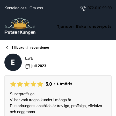
Kontakta oss
Om oss
072-010 99 90
Tjänster
Boka fönsterputs
Tillbaka till recensioner
Ewa
E
juli 2023
5.0
•
Utmärkt
Superproffsiga
Vi har varit trogna kunder i många år.
Putsarkungens anställda är trevliga, proffsiga, effektiva
och noggranna.