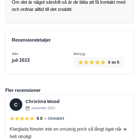
Om det är något särskilt så är de lätta att få kontakt med
Recensiondetaljer
När:
Betyg:
juli 2023
5
av 5
Fler recensioner
Christina Mood
C
november 2021
•
5.0
Utmärkt
Klarglada fönster inte en smutsig prick så långt ögat når ☀️
helt otroligt