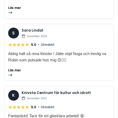
Läs mer
Sara Lindal
S
november 2024
•
5.0
Utmärkt
Aldrig haft så rena fönster ! Jätte nöjd Noga och trevlig va
Robin som putsade hos mig 😊👍🏼
Läs mer
Knivsta Centrum för kultur och idrott
K
november 2021
•
5.0
Utmärkt
Fantastiskt! Tack för ert glasklara arbetet! 🤩